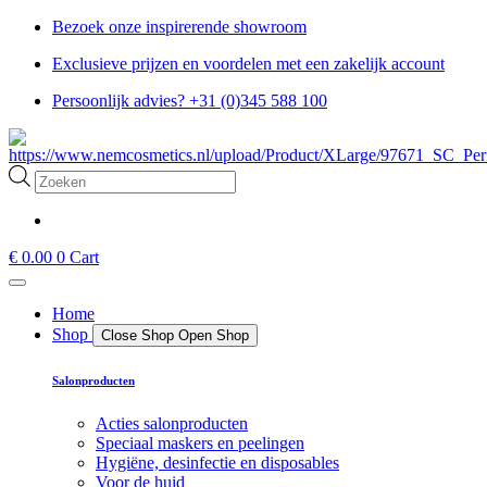
Ga
Bezoek onze inspirerende showroom
naar
Exclusieve prijzen en voordelen met een zakelijk account
de
inhoud
Persoonlijk advies? +31 (0)345 588 100
Producten
zoeken
€
0.00
0
Cart
Home
Shop
Close Shop
Open Shop
Salonproducten
Acties salonproducten
Speciaal maskers en peelingen
Hygiëne, desinfectie en disposables
Voor de huid