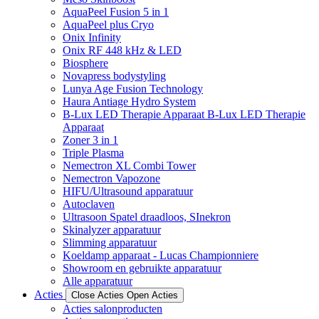
AquaPeel Fusion 5 in 1
AquaPeel plus Cryo
Onix Infinity
Onix RF 448 kHz & LED
Biosphere
Novapress bodystyling
Lunya Age Fusion Technology
Haura Antiage Hydro System
B-Lux LED Therapie Apparaat B-Lux LED Therapie
Apparaat
Zoner 3 in 1
Triple Plasma
Nemectron XL Combi Tower
Nemectron Vapozone
HIFU/Ultrasound apparatuur
Autoclaven
Ultrasoon Spatel draadloos, SInekron
Skinalyzer apparatuur
Slimming apparatuur
Koeldamp apparaat - Lucas Championniere
Showroom en gebruikte apparatuur
Alle apparatuur
Acties
Close Acties
Open Acties
Acties salonproducten