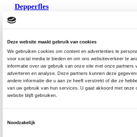
Depperfles
Log in of registreer om de prijzen te kunnen zien
Hygiënepakket A, samengesteld
Deze website maakt gebruik van cookies
Log in of registreer om de prijzen te kunnen zien
We gebruiken cookies om content en advertenties te persona
voor social media te bieden en om ons websiteverkeer te an
informatie over uw gebruik van onze site met onze partners 
Pompje los voor 500ml. fles
adverteren en analyse. Deze partners kunnen deze gegeve
andere informatie die u aan ze heeft verstrekt of die ze heb
Log in of registreer om de prijzen te kunnen zien
van uw gebruik van hun services. U gaat akkoord met onze 
website blijft gebruiken.
Extra brede disposable haarband,
100st.
Toestemmingsselectie
Noodzakelijk
Log in of registreer om de prijzen te kunnen zien