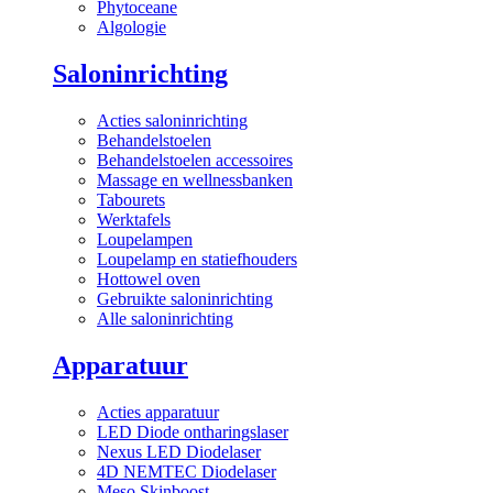
Phytoceane
Algologie
Saloninrichting
Acties saloninrichting
Behandelstoelen
Behandelstoelen accessoires
Massage en wellnessbanken
Tabourets
Werktafels
Loupelampen
Loupelamp en statiefhouders
Hottowel oven
Gebruikte saloninrichting
Alle saloninrichting
Apparatuur
Acties apparatuur
LED Diode ontharingslaser
Nexus LED Diodelaser
4D NEMTEC Diodelaser
Meso Skinboost