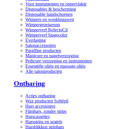
Voor instrumenten en oppervlakte
Disposables & bescherming
Disposable handschoenen
Wimpers en wenkbrauwen
Wimpergroeiserum
Wimperverf RefectoCil
Wimperverf Stagecolor
Everlasting
Salonaccessoires
Paraffine producten
Manicure en nagelverzorging
Pedicure verzorging en instrumenten
Essentiële oliën en massage oliën
Alle salonproducten
Ontharing
Acties ontharing
Wax producten Softépil
Hars accessoires
Filmhars, zonder strips
Harscassettes
Harsstrips en spatels
Harsblikken striphars