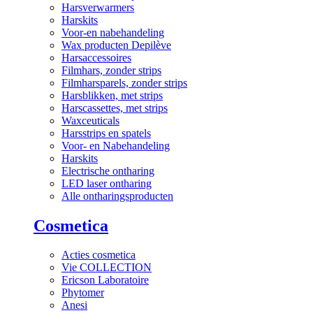
Harsverwarmers
Harskits
Voor-en nabehandeling
Wax producten Depilève
Harsaccessoires
Filmhars, zonder strips
Filmharsparels, zonder strips
Harsblikken, met strips
Harscassettes, met strips
Waxceuticals
Harsstrips en spatels
Voor- en Nabehandeling
Harskits
Electrische ontharing
LED laser ontharing
Alle ontharingsproducten
Cosmetica
Acties cosmetica
Vie COLLECTION
Ericson Laboratoire
Phytomer
Anesi