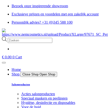
Ga
Bezoek onze inspirerende showroom
naar
Exclusieve prijzen en voordelen met een zakelijk account
de
inhoud
Persoonlijk advies? +31 (0)345 588 100
Producten
zoeken
€
0.00
0
Cart
Home
Shop
Close Shop
Open Shop
Salonproducten
Acties salonproducten
Speciaal maskers en peelingen
Hygiëne, desinfectie en disposables
Voor de huid