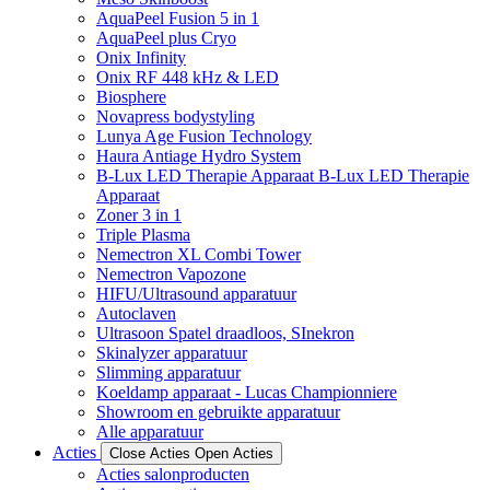
AquaPeel Fusion 5 in 1
AquaPeel plus Cryo
Onix Infinity
Onix RF 448 kHz & LED
Biosphere
Novapress bodystyling
Lunya Age Fusion Technology
Haura Antiage Hydro System
B-Lux LED Therapie Apparaat B-Lux LED Therapie
Apparaat
Zoner 3 in 1
Triple Plasma
Nemectron XL Combi Tower
Nemectron Vapozone
HIFU/Ultrasound apparatuur
Autoclaven
Ultrasoon Spatel draadloos, SInekron
Skinalyzer apparatuur
Slimming apparatuur
Koeldamp apparaat - Lucas Championniere
Showroom en gebruikte apparatuur
Alle apparatuur
Acties
Close Acties
Open Acties
Acties salonproducten