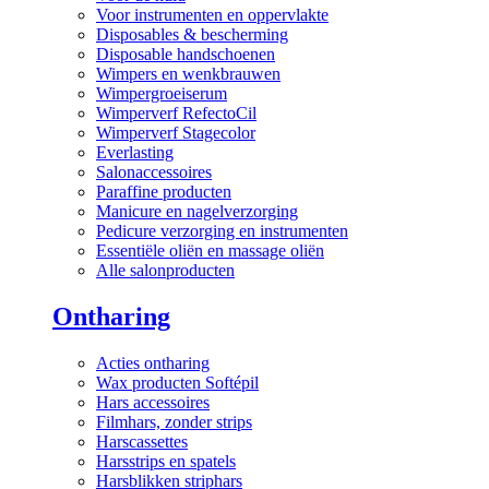
Voor instrumenten en oppervlakte
Disposables & bescherming
Disposable handschoenen
Wimpers en wenkbrauwen
Wimpergroeiserum
Wimperverf RefectoCil
Wimperverf Stagecolor
Everlasting
Salonaccessoires
Paraffine producten
Manicure en nagelverzorging
Pedicure verzorging en instrumenten
Essentiële oliën en massage oliën
Alle salonproducten
Ontharing
Acties ontharing
Wax producten Softépil
Hars accessoires
Filmhars, zonder strips
Harscassettes
Harsstrips en spatels
Harsblikken striphars