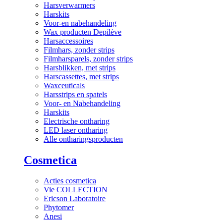
Harsverwarmers
Harskits
Voor-en nabehandeling
Wax producten Depilève
Harsaccessoires
Filmhars, zonder strips
Filmharsparels, zonder strips
Harsblikken, met strips
Harscassettes, met strips
Waxceuticals
Harsstrips en spatels
Voor- en Nabehandeling
Harskits
Electrische ontharing
LED laser ontharing
Alle ontharingsproducten
Cosmetica
Acties cosmetica
Vie COLLECTION
Ericson Laboratoire
Phytomer
Anesi