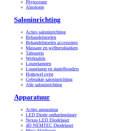
Phytoceane
Algologie
Saloninrichting
Acties saloninrichting
Behandelstoelen
Behandelstoelen accessoires
Massage en wellnessbanken
Tabourets
Werktafels
Loupelampen
Loupelamp en statiefhouders
Hottowel oven
Gebruikte saloninrichting
Alle saloninrichting
Apparatuur
Acties apparatuur
LED Diode ontharingslaser
Nexus LED Diodelaser
4D NEMTEC Diodelaser
Meso Skinboost