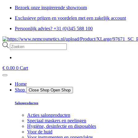
Ga
Bezoek onze inspirerende showroom
naar
Exclusieve prijzen en voordelen met een zakelijk account
de
inhoud
Persoonlijk advies? +31 (0)345 588 100
Producten
zoeken
€
0.00
0
Cart
Home
Shop
Close Shop
Open Shop
Salonproducten
Acties salonproducten
Speciaal maskers en peelingen
Hygiëne, desinfectie en disposables
Voor de huid
Voor instrumenten en oppervlakte