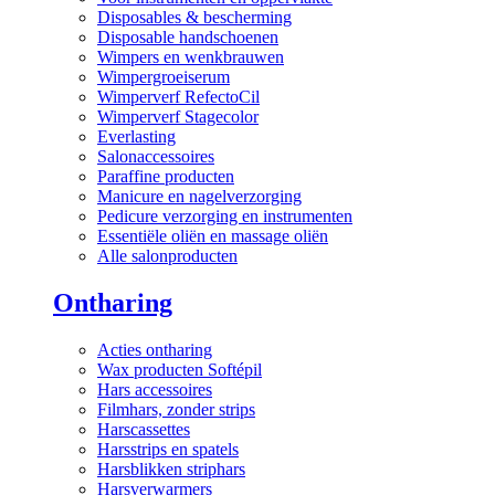
Disposables & bescherming
Disposable handschoenen
Wimpers en wenkbrauwen
Wimpergroeiserum
Wimperverf RefectoCil
Wimperverf Stagecolor
Everlasting
Salonaccessoires
Paraffine producten
Manicure en nagelverzorging
Pedicure verzorging en instrumenten
Essentiële oliën en massage oliën
Alle salonproducten
Ontharing
Acties ontharing
Wax producten Softépil
Hars accessoires
Filmhars, zonder strips
Harscassettes
Harsstrips en spatels
Harsblikken striphars
Harsverwarmers