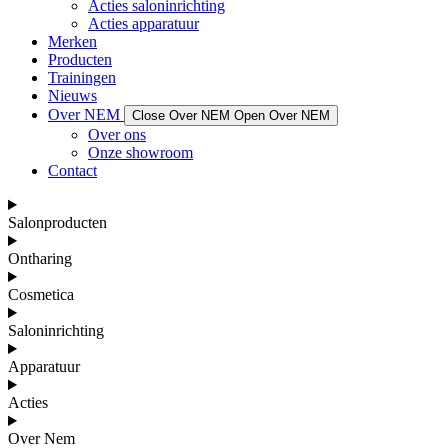
Acties saloninrichting
Acties apparatuur
Merken
Producten
Trainingen
Nieuws
Over NEM
Close Over NEM
Open Over NEM
Over ons
Onze showroom
Contact
Salonproducten
Ontharing
Cosmetica
Saloninrichting
Apparatuur
Acties
Over Nem