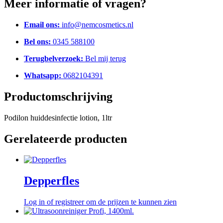
Meer informatie of vragen?
Email ons:
info@nemcosmetics.nl
Bel ons:
0345 588100
Terugbelverzoek:
Bel mij terug
Whatsapp:
0682104391
Productomschrijving
Podilon huiddesinfectie lotion, 1ltr
Gerelateerde producten
Depperfles
Log in of registreer om de prijzen te kunnen zien