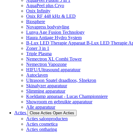
AquaPeel Fusion 5 in 1
AquaPeel plus Cryo
Onix Infinity
Onix RF 448 kHz & LED
Biosphere
Novapress bodystyling
Lunya Age Fusion Technology
Haura Antiage Hydro System
B-Lux LED Therapie Apparaat B-Lux LED Therapie Ap
Zoner 3 in 1
Triple Plasma
Nemectron XL Combi Tower
Nemectron Vapozone
HIFU/Ultrasound apparatuur
Autoclaven
Ultrasoon Spatel draadloos, SInekron
Skinalyzer apparatuur
Slimming apparatuur
Koeldamp apparaat - Lucas Championniere
Showroom en gebruikte apparatuur
Alle apparatuur
Acties
Close Acties
Open Acties
Acties salonproducten
Acties cosmetica
Acties ontharing