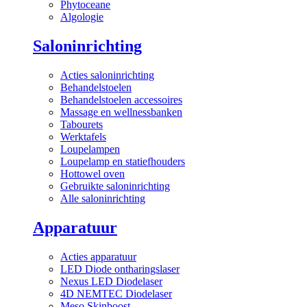
Phytoceane
Algologie
Saloninrichting
Acties saloninrichting
Behandelstoelen
Behandelstoelen accessoires
Massage en wellnessbanken
Tabourets
Werktafels
Loupelampen
Loupelamp en statiefhouders
Hottowel oven
Gebruikte saloninrichting
Alle saloninrichting
Apparatuur
Acties apparatuur
LED Diode ontharingslaser
Nexus LED Diodelaser
4D NEMTEC Diodelaser
Meso Skinboost