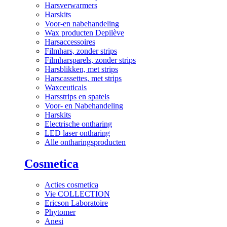
Harsverwarmers
Harskits
Voor-en nabehandeling
Wax producten Depilève
Harsaccessoires
Filmhars, zonder strips
Filmharsparels, zonder strips
Harsblikken, met strips
Harscassettes, met strips
Waxceuticals
Harsstrips en spatels
Voor- en Nabehandeling
Harskits
Electrische ontharing
LED laser ontharing
Alle ontharingsproducten
Cosmetica
Acties cosmetica
Vie COLLECTION
Ericson Laboratoire
Phytomer
Anesi