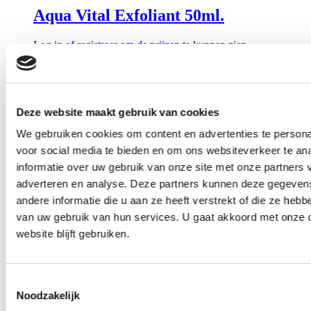
Aqua Vital Exfoliant 50ml.
Log in of registreer om de prijzen te kunnen zien
3D-Aqua Ultra Hydrating Cream
Deze website maakt gebruik van cookies
50ml.
We gebruiken cookies om content en advertenties te persona
Log in of registreer om de prijzen te kunnen zien
voor social media te bieden en om ons websiteverkeer te an
Aanbieding!
informatie over uw gebruik van onze site met onze partners 
adverteren en analyse. Deze partners kunnen deze gegeve
Lotion Caresse Harmonie 500ml.
andere informatie die u aan ze heeft verstrekt of die ze heb
van uw gebruik van hun services. U gaat akkoord met onze 
Log in of registreer om de prijzen te kunnen zien
website blijft gebruiken.
Balancing Gel Cleanser, 500 ml.
Toestemmingsselectie
Noodzakelijk