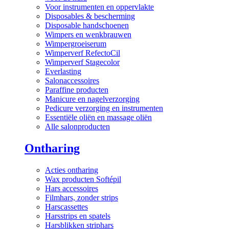
Voor instrumenten en oppervlakte
Disposables & bescherming
Disposable handschoenen
Wimpers en wenkbrauwen
Wimpergroeiserum
Wimperverf RefectoCil
Wimperverf Stagecolor
Everlasting
Salonaccessoires
Paraffine producten
Manicure en nagelverzorging
Pedicure verzorging en instrumenten
Essentiële oliën en massage oliën
Alle salonproducten
Ontharing
Acties ontharing
Wax producten Softépil
Hars accessoires
Filmhars, zonder strips
Harscassettes
Harsstrips en spatels
Harsblikken striphars