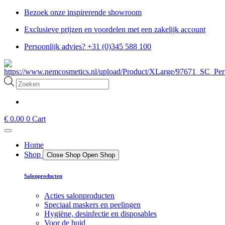
Ga
Bezoek onze inspirerende showroom
naar
Exclusieve prijzen en voordelen met een zakelijk account
de
inhoud
Persoonlijk advies? +31 (0)345 588 100
Producten
zoeken
€
0.00
0
Cart
Home
Shop
Close Shop
Open Shop
Salonproducten
Acties salonproducten
Speciaal maskers en peelingen
Hygiëne, desinfectie en disposables
Voor de huid