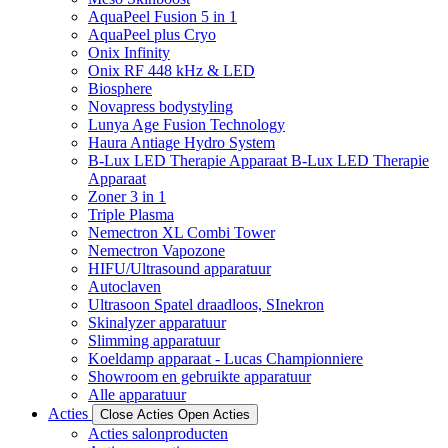
AquaPeel Fusion 5 in 1
AquaPeel plus Cryo
Onix Infinity
Onix RF 448 kHz & LED
Biosphere
Novapress bodystyling
Lunya Age Fusion Technology
Haura Antiage Hydro System
B-Lux LED Therapie Apparaat B-Lux LED Therapie
Apparaat
Zoner 3 in 1
Triple Plasma
Nemectron XL Combi Tower
Nemectron Vapozone
HIFU/Ultrasound apparatuur
Autoclaven
Ultrasoon Spatel draadloos, SInekron
Skinalyzer apparatuur
Slimming apparatuur
Koeldamp apparaat - Lucas Championniere
Showroom en gebruikte apparatuur
Alle apparatuur
Acties
Close Acties
Open Acties
Acties salonproducten