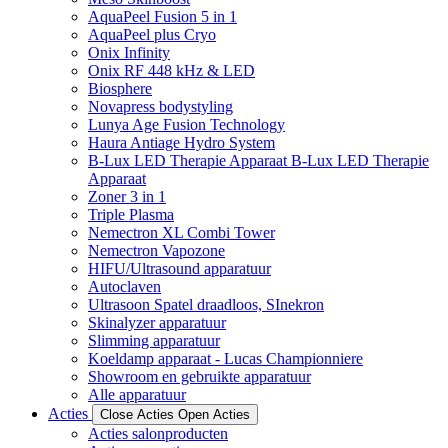
AquaPeel Fusion 5 in 1
AquaPeel plus Cryo
Onix Infinity
Onix RF 448 kHz & LED
Biosphere
Novapress bodystyling
Lunya Age Fusion Technology
Haura Antiage Hydro System
B-Lux LED Therapie Apparaat B-Lux LED Therapie
Apparaat
Zoner 3 in 1
Triple Plasma
Nemectron XL Combi Tower
Nemectron Vapozone
HIFU/Ultrasound apparatuur
Autoclaven
Ultrasoon Spatel draadloos, SInekron
Skinalyzer apparatuur
Slimming apparatuur
Koeldamp apparaat - Lucas Championniere
Showroom en gebruikte apparatuur
Alle apparatuur
Acties
Close Acties
Open Acties
Acties salonproducten