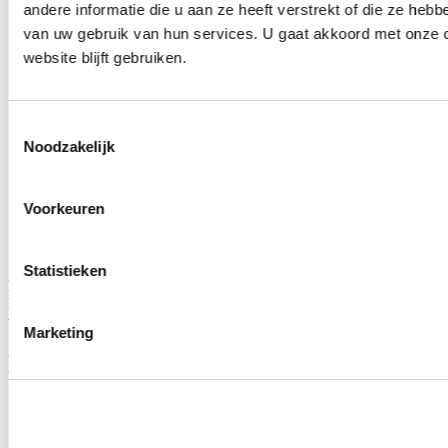
Crystal
andere informatie die u aan ze heeft verstrekt of die ze heb
van uw gebruik van hun services. U gaat akkoord met onze 
Log in of registreer om de prijzen te kunnen zien
website blijft gebruiken.
Seatonic Stretch Mark and Firming
Toestemmingsselectie
Noodzakelijk
Oil 125 ml.
Log in of registreer om de prijzen te kunnen zien
Voorkeuren
Sinds 1972 ondersteunt NEM Cosmetics beauty professionals met
Statistieken
hoogwaardige apparatuur, professionele cosmetica,
harsproducten en saloninrichting
. Al ruim 50 jaar staan kwaliteit,
vakkennis en persoonlijke service centraal.
Marketing
HANDIGE LINKS
Over Ons
Nieuws
Veel gestelde vragen