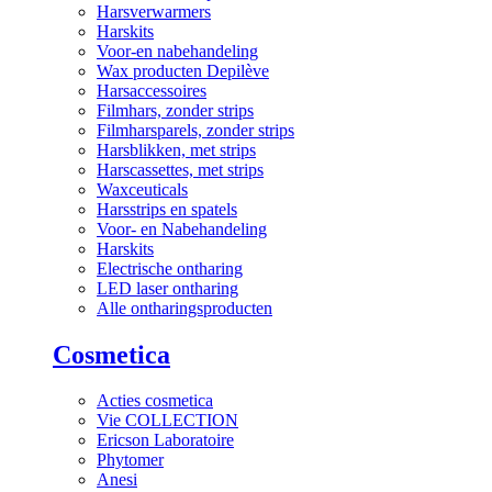
Harsverwarmers
Harskits
Voor-en nabehandeling
Wax producten Depilève
Harsaccessoires
Filmhars, zonder strips
Filmharsparels, zonder strips
Harsblikken, met strips
Harscassettes, met strips
Waxceuticals
Harsstrips en spatels
Voor- en Nabehandeling
Harskits
Electrische ontharing
LED laser ontharing
Alle ontharingsproducten
Cosmetica
Acties cosmetica
Vie COLLECTION
Ericson Laboratoire
Phytomer
Anesi