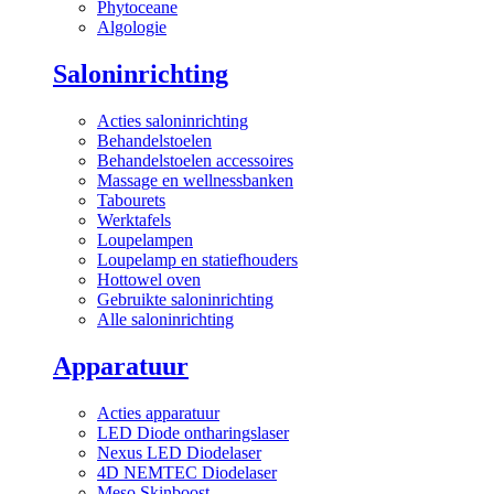
Phytoceane
Algologie
Saloninrichting
Acties saloninrichting
Behandelstoelen
Behandelstoelen accessoires
Massage en wellnessbanken
Tabourets
Werktafels
Loupelampen
Loupelamp en statiefhouders
Hottowel oven
Gebruikte saloninrichting
Alle saloninrichting
Apparatuur
Acties apparatuur
LED Diode ontharingslaser
Nexus LED Diodelaser
4D NEMTEC Diodelaser
Meso Skinboost