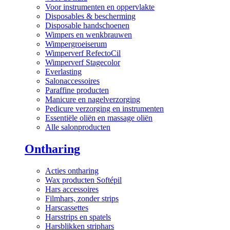
Voor instrumenten en oppervlakte
Disposables & bescherming
Disposable handschoenen
Wimpers en wenkbrauwen
Wimpergroeiserum
Wimperverf RefectoCil
Wimperverf Stagecolor
Everlasting
Salonaccessoires
Paraffine producten
Manicure en nagelverzorging
Pedicure verzorging en instrumenten
Essentiële oliën en massage oliën
Alle salonproducten
Ontharing
Acties ontharing
Wax producten Softépil
Hars accessoires
Filmhars, zonder strips
Harscassettes
Harsstrips en spatels
Harsblikken striphars