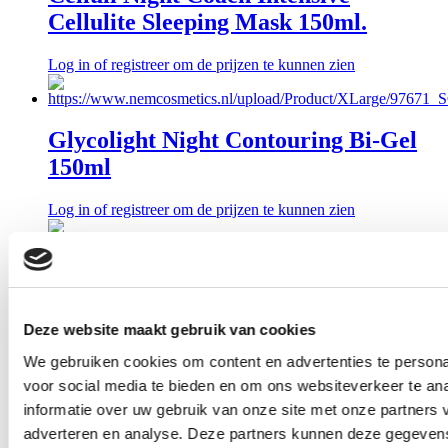
Cellulite Sleeping Mask 150ml.
Log in of registreer om de prijzen te kunnen zien
Glycolight Night Contouring Bi-Gel
150ml
Log in of registreer om de prijzen te kunnen zien
Lotion P5 Targeted Curve
Concentrate 150ml.
Deze website maakt gebruik van cookies
Log in of registreer om de prijzen te kunnen zien
We gebruiken cookies om content en advertenties te persona
voor social media te bieden en om ons websiteverkeer te an
informatie over uw gebruik van onze site met onze partners 
Morpho Designer Conditouring
adverteren en analyse. Deze partners kunnen deze gegeve