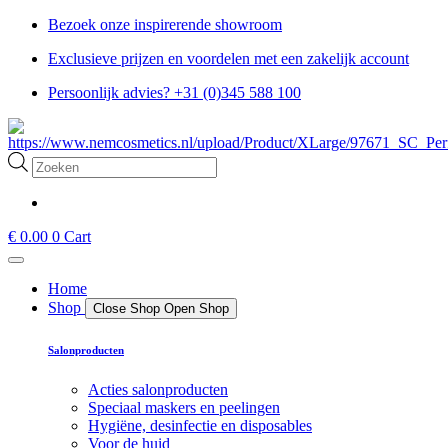
Ga
Bezoek onze inspirerende showroom
naar
Exclusieve prijzen en voordelen met een zakelijk account
de
inhoud
Persoonlijk advies? +31 (0)345 588 100
Producten
zoeken
€
0.00
0
Cart
Home
Shop
Close Shop
Open Shop
Salonproducten
Acties salonproducten
Speciaal maskers en peelingen
Hygiëne, desinfectie en disposables
Voor de huid