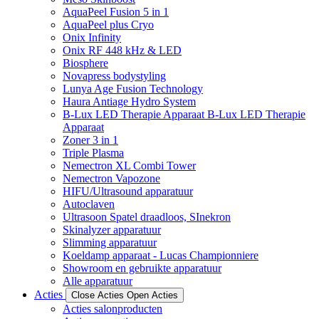
AquaPeel Fusion 5 in 1
AquaPeel plus Cryo
Onix Infinity
Onix RF 448 kHz & LED
Biosphere
Novapress bodystyling
Lunya Age Fusion Technology
Haura Antiage Hydro System
B-Lux LED Therapie Apparaat B-Lux LED Therapie
Apparaat
Zoner 3 in 1
Triple Plasma
Nemectron XL Combi Tower
Nemectron Vapozone
HIFU/Ultrasound apparatuur
Autoclaven
Ultrasoon Spatel draadloos, SInekron
Skinalyzer apparatuur
Slimming apparatuur
Koeldamp apparaat - Lucas Championniere
Showroom en gebruikte apparatuur
Alle apparatuur
Acties
Close Acties
Open Acties
Acties salonproducten