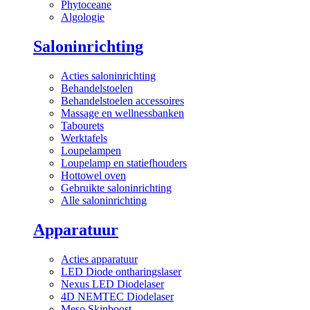
Phytoceane
Algologie
Saloninrichting
Acties saloninrichting
Behandelstoelen
Behandelstoelen accessoires
Massage en wellnessbanken
Tabourets
Werktafels
Loupelampen
Loupelamp en statiefhouders
Hottowel oven
Gebruikte saloninrichting
Alle saloninrichting
Apparatuur
Acties apparatuur
LED Diode ontharingslaser
Nexus LED Diodelaser
4D NEMTEC Diodelaser
Meso Skinboost