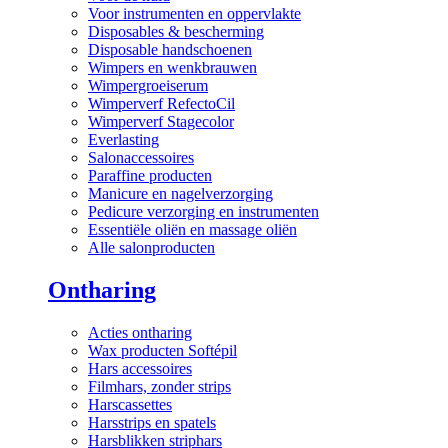
Voor instrumenten en oppervlakte
Disposables & bescherming
Disposable handschoenen
Wimpers en wenkbrauwen
Wimpergroeiserum
Wimperverf RefectoCil
Wimperverf Stagecolor
Everlasting
Salonaccessoires
Paraffine producten
Manicure en nagelverzorging
Pedicure verzorging en instrumenten
Essentiële oliën en massage oliën
Alle salonproducten
Ontharing
Acties ontharing
Wax producten Softépil
Hars accessoires
Filmhars, zonder strips
Harscassettes
Harsstrips en spatels
Harsblikken striphars