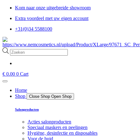
Ga
Kom naar onze uitgebreide showroom
naar
Extra voordeel met uw eigen account
de
inhoud
+31(0)34 5588100
Producten
zoeken
€
0.00
0
Cart
Home
Shop
Close Shop
Open Shop
Salonproducten
Acties salonproducten
Speciaal maskers en peelingen
Hygiëne, desinfectie en disposables
Voor de huid