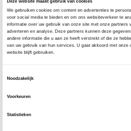
Deze website maakt gebruik van cookies
Jardin Marin Cadeau Kit
We gebruiken cookies om content en advertenties te persona
voor social media te bieden en om ons websiteverkeer te an
Log in of registreer om de prijzen te kunnen zien
informatie over uw gebruik van onze site met onze partners 
adverteren en analyse. Deze partners kunnen deze gegeve
Vagues Duo
andere informatie die u aan ze heeft verstrekt of die ze heb
van uw gebruik van hun services. U gaat akkoord met onze 
Log in of registreer om de prijzen te kunnen zien
website blijft gebruiken.
Sinds 1972 levert NEM Cosmetics hoogwaardige apparatuur,
Toestemmingsselectie
professionele cosmetica, harsproducten en saloninrichting voor
Noodzakelijk
schoonheidsspecialisten en beauty professionals. Met ruim 50 jaar
ervaring, specialistische kennis en persoonlijke service ondersteunen
wij professionals die kiezen voor kwaliteit.
Voorkeuren
HANDIGE LINKS
Statistieken
Over Ons
Nieuws
Veel gestelde vragen
Merken