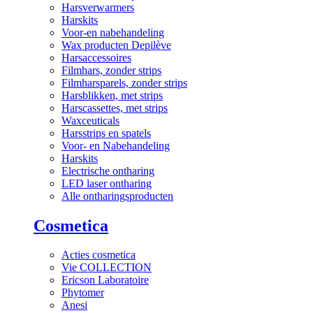
Harsverwarmers
Harskits
Voor-en nabehandeling
Wax producten Depilève
Harsaccessoires
Filmhars, zonder strips
Filmharsparels, zonder strips
Harsblikken, met strips
Harscassettes, met strips
Waxceuticals
Harsstrips en spatels
Voor- en Nabehandeling
Harskits
Electrische ontharing
LED laser ontharing
Alle ontharingsproducten
Cosmetica
Acties cosmetica
Vie COLLECTION
Ericson Laboratoire
Phytomer
Anesi